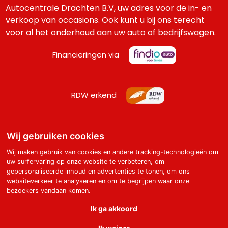
Autocentrale Drachten B.V, uw adres voor de in- en
verkoop van occasions. Ook kunt u bij ons terecht
voor al het onderhoud aan uw auto of bedrijfswagen.
Financieringen via
RDW erkend
Wij gebruiken cookies
Adres
Wij maken gebruik van cookies en andere tracking-technologieën om
Moleneind ZZ 195 - 197 | 9203 ZZ Drachten
uw surfervaring op onze website te verbeteren, om
gepersonaliseerde inhoud en advertenties te tonen, om ons
Meer aanbod op
websiteverkeer te analyseren en om te begrijpen waar onze
bezoekers vandaan komen.
Marktplaats
Facebook
Ik ga akkoord
Copyright © 2026 Autocentrale Drachten