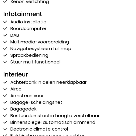
Xenon verlichting
Infotainment
Audio installatie
Boordcomputer
DAB
Multimedia-voorbereiding
Navigatiesysteem full map
Spraakbediening
Stuur multifunctioneel
Interieur
Achterbank in delen neerklapbaar
Airco
Armsteun voor
Bagage-scheidingsnet
Bagagedek
Bestuurdersstoel in hoogte verstelbaar
Binnenspiegel automatisch dimmend
Electronic climate control
Elektrische ramen voor en achter